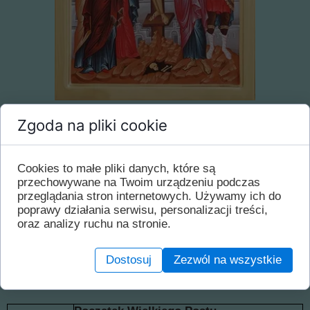
Zgoda na pliki cookie
Harmonogram nabożeństw I tygodnia Wielkiego
Postu
Cookies to małe pliki danych, które są
przechowywane na Twoim urządzeniu podczas
przeglądania stron internetowych. Używamy ich do
poprawy działania serwisu, personalizacji treści,
Od poniedziałku (23 lutego) do czwartku (26 lutego) o
oraz analizy ruchu na stronie.
godz. 17.00 - Wielkie Powieczerze z czytaniem
Wielkiego Kanonu Pokutnego św. Andrzeja z Krety
W środę (25 lutego) i piątek (27 lutego) o godz. 8.00 -
Dostosuj
Zezwól na wszystkie
Liturgia Uprzednio Poświęconych Darów.