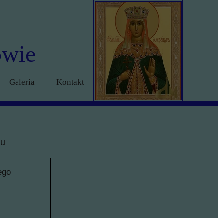
owie
Galeria
Kontakt
iu
ego