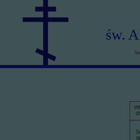
św. A
St
Wt
0
Ś
0