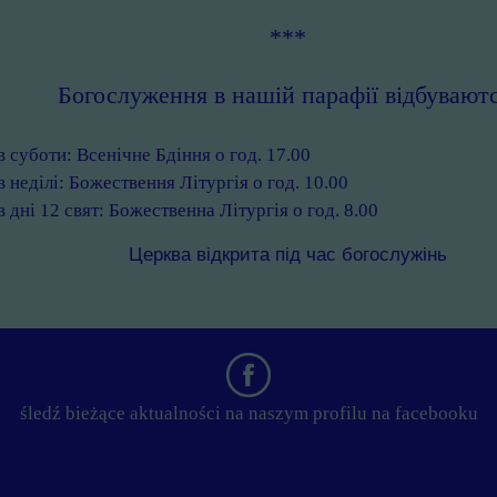
***
Богослуження в нашій парафії відбуваютс
в суботи: Всенічне Бдіння о год. 17.00
в неділі: Божествення Літургія о год. 10.00
в дні 12 свят: Божественна Літургія о год. 8.00
Церква відкрита під час богослужінь
śledź bieżące aktualności na naszym profilu na facebooku