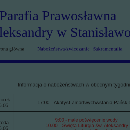
Parafia Prawosławna
leksandry w Stanisław
rona główna
Nabożeństwa/zwiedzanie Sakramentalia
Informacja o nabożeństwach w obecnym tygodn
orek
17:00 - Akatyst Zmartwychwstania Pański
5.05
9:00 - małe poświęcenie wody
roda
10.00 - Święta Liturgia św. Aleksandry
6.05