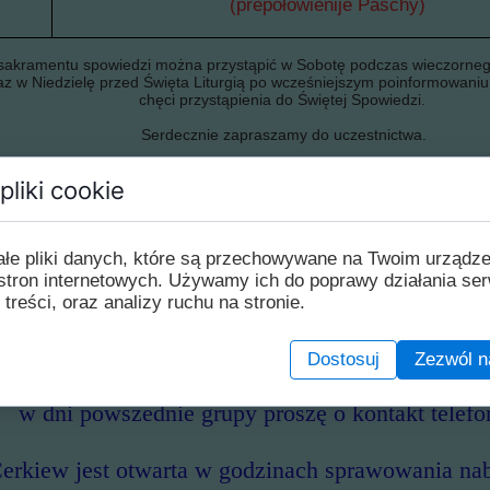
(prepołowienije Paschy)
sakramentu spowiedzi można przystąpić w Sobotę podczas wieczorne
az w Niedzielę przed Święta Liturgią po wcześniejszym poinformowani
chęci przystąpienia do Świętej Spowiedzi.
Serdecznie zapraszamy do uczestnictwa.
Nabożeństwa w naszej parafii odbywają si
pliki cookie
w soboty i w przeddzień świąt Całonocne Czuwa
ałe pliki danych, które są przechowywane na Twoim urządz
17.00
stron internetowych. Używamy ich do poprawy działania ser
w niedziele: Boska Liturgia o godz. 10.00
 treści, oraz analizy ruchu na stronie.
w dni wielkich świąt: Boska Liturgia o godz. 8.00
Dostosuj
Zezwól n
iedzanie świątyni w Niedzielę od 1.06 do 1.09 w
w dni powszednie grupy proszę o kontakt telefo
erkiew jest otwarta w godzinach sprawowania na