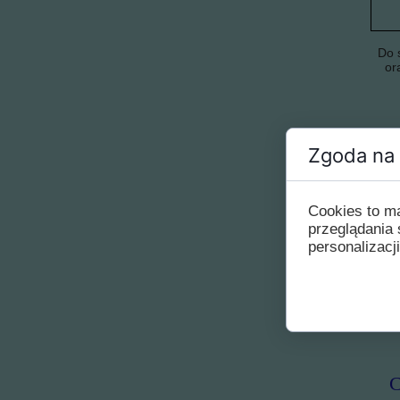
Do 
or
Zgoda na 
Cookies to m
przeglądania 
personalizacji
Zw
C