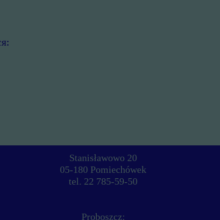
я:
Stanisławowo 20
05-180 Pomiechówek
tel. 22 785-59-50
Proboszcz: