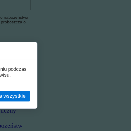
go nabożeństwa
u proboszcza o
ę:
nie o godz.
eniu podczas
wisu,
a wszystkie
 godz.12-16
niczny
bożeństw