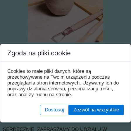
Zgoda na pliki cookie
Warsztaty ceramiczne
Cookies to małe pliki danych, które są
przechowywane na Twoim urządzeniu podczas
INFORMACJA
przeglądania stron internetowych. Używamy ich do
W dniu jutrzejszym 29.03, po Świętej Liturgii, w sali
poprawy działania serwisu, personalizacji treści,
parafialnej odbędą się warsztaty ceramiczne, zarówno
oraz analizy ruchu na stronie.
dla dzieci jak i doroslych, oraz wykonywanie pisanek.
Warsztaty zostaną poprowadzone przez naszą
Dostosuj
Zezwól na wszystkie
parafiankę, która zawodowo zajmuję się wyrobami
ceramicznymi.
SERDECZNIE ZAPRASZAMY DO UDZIAŁU W