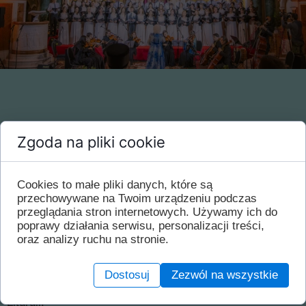
Zgoda na pliki cookie
Ważne wydarzenie w naszej parafii.
Cookies to małe pliki danych, które są
CHRYSTOS WOSKRESIE.
przechowywane na Twoim urządzeniu podczas
przeglądania stron internetowych. Używamy ich do
W najbliższą niedzielę 17.05 do naszej Cerkwii Św.
poprawy działania serwisu, personalizacji treści,
Aleksandry zawita gościnnie, powracający z Hajnówki,
oraz analizy ruchu na stronie.
Chór Św. Apostoła Marka Katedry Zmartwychwstania
Pańskiego - (Podgorica) z Czarnogóry.
Dostosuj
Zezwól na wszystkie
Chór będzie śpiewał w naszej Cerkwii podczas Św.
Liturgii.