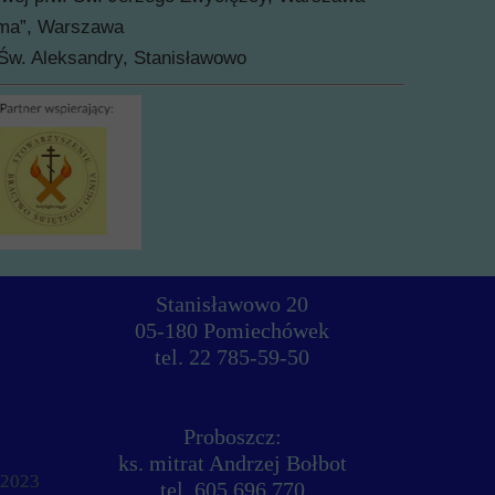
sma”, Warszawa
 Św. Aleksandry, Stanisławowo
Stanisławowo 20
05-180 Pomiechówek
tel. 22 785-59-50
Proboszcz:
ks. mitrat Andrzej Bołbot
 2023
 2023
tel. 605 696 770