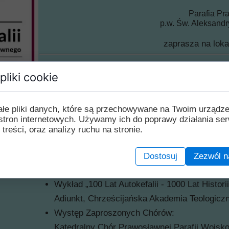
Parafia P
p.w. Św. Aleksand
zaprasza na loka
100-lecia 
pliki cookie
Polskiego Autokefaliczne
ałe pliki danych, które są przechowywane na Twoim urządz
12.10.2024 (sobo
stron internetowych. Używamy ich do poprawy działania ser
 treści, oraz analizy ruchu na stronie.
Program uroczystości:
Molebien (Nabożeństwo Dziękczynne)
Dostosuj
Zezwól n
Powitanie Zaproszonych Gości
Wykład „100 Lat Autokefalii - 1000 Lat Histori
Adiunkt, Chrześcijańska Akademia Teologic
Występ Zaproszonych Chórów:
Katedralny Chór Prawosławnej Parafii Wojsk