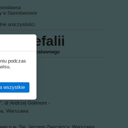
rawosławna
ry w Stanisławowie
lne uroczystości
Autokefalii
go Kościoła Prawosławnego
eniu podczas
ta), godz. 14:00
wisu,
a wszystkie
i”, dr Andrzej Golimont -
zna, Warszawa
owej p.w. Św. Jerzego Zwycięzcy, Warszawa