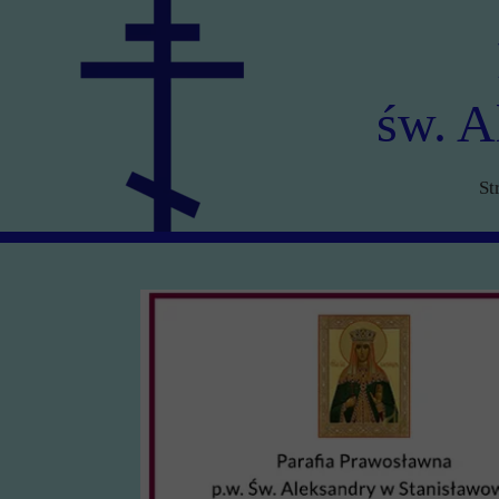
św. A
St