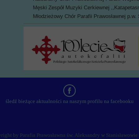
Męski Zespół Muzyki Cerkiewnej ,,Katapeta
Młodzieżowy Chór Parafii Prawosławnej p.w.
śledź bieżące aktualności na naszym profilu na facebooku
right by Parafia Prawosławna św. Aleksandry w Stanisławowie
right by Parafia Prawosławna św. Aleksandry w Stanisławowie